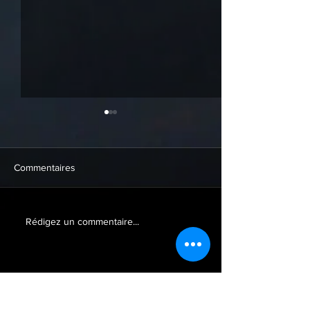
Commentaires
CARMEUSE
Uhoda Epiceries
Rédigez un commentaire...
ACCUEIL