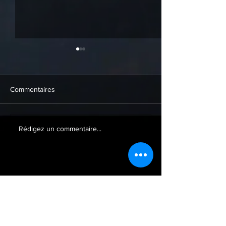
Commentaires
CARMEUSE
Uhoda Epiceries
Rédigez un commentaire...
ACCUEIL
mentions légales